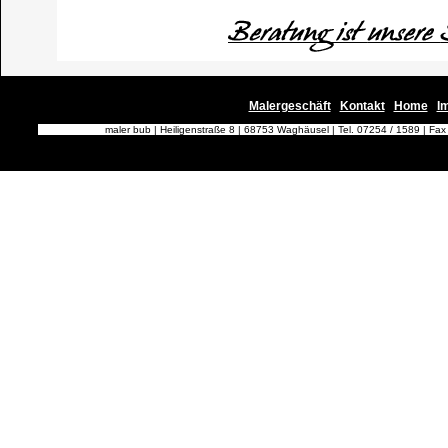
Malergeschäft
Kontakt
Home
I
|
|
|I
maler bub | Heiligenstraße 8 | 68753 Waghäusel | Tel. 07254 / 1589 | Fa