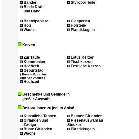
Bänder
Styropor Teile
Binde Draht
und Band
Bastelpapiere
Glasperlen
Holz
Holzteile
Wachs
Plastikkugeln
Kerzen
Zur Taufe
Lotus Kerzen
Kommunion
Tischkerzen
Hochzeit
Festliche Kerzen
Geburtstag
( Beschriftung im
eigenen Atelier )
Hochzeit
Geschenke und Gebinde in
großer Auswahl.
Dekorationen zu jedem Anlaß
Künstliche Tannen
Blumen Girlanden
Girlanden und
Riesenauswahl an
Zweige
Stecker
Bunte Girlanden
Plastikkugeln
Wachs