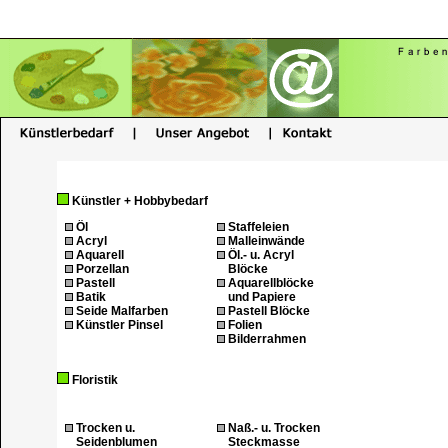
Künstler + Hobbybedarf
Öl
Staffeleien
Acryl
Malleinwände
Aquarell
Öl.- u. Acryl
Porzellan
Blöcke
Pastell
Aquarellblöcke
Batik
und Papiere
Seide Malfarben
Pastell Blöcke
Künstler Pinsel
Folien
Bilderrahmen
Floristik
Trocken u.
Naß.- u. Trocken
Seidenblumen
Steckmasse